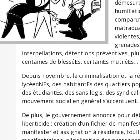
démesurés
humiliati
comparut
matraqua
violentes
grenades
interpellations, détentions préventives, p
centaines de blesséEs, certainEs mutiléEs…
Depuis novembre, la criminalisation et la ré
lycéenNEs, des habitantEs des quartiers pop
des étudiantEs, des sans logis, des syndical
mouvement social en général s’accentuent.
De plus, le gouvernement annonce pour début
liberticide : création d’un fichier de manifes
manifester et assignation à résidence, fouil