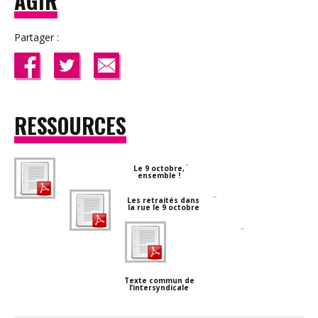
AGIR
Partager :
RESSOURCES
Le 9 octobre,
ensemble !
Les retraités dans
la rue le 9 octobre
Texte commun de
l’intersyndicale