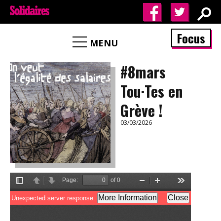
Focus
MENU
#8mars
Tou·Tes en
Grève !
03/03/2026